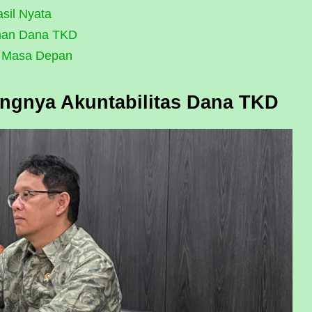
sil Nyata
ahan Dana TKD
k Masa Depan
ngnya Akuntabilitas Dana TKD