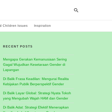
 Children Issues
Inspiration
Ty
yo
RECENT POSTS
se
qu
an
hit
Mengapa Gerakan Kemanusiaan Sering
ent
Gagal Wujudkan Kesetaraan Gender di
Lapangan
Di Balik Frasa Keadilan: Mengurai Realita
Kebijakan Publik Berperspektif Gender
Di Balik Layar Global: Strategi Nyata Tokoh
yang Mengubah Wajah HAM dan Gender
Di Balik Adat: Strategi Efektif Menerapkan