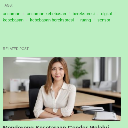
TAGS:
ancaman
ancaman kebebasan
berekspresi
digital
kebebasan
kebebasan berekspresi
ruang
sensor
RELATED POST
Mendorong Kesetaraan Gender Melalui