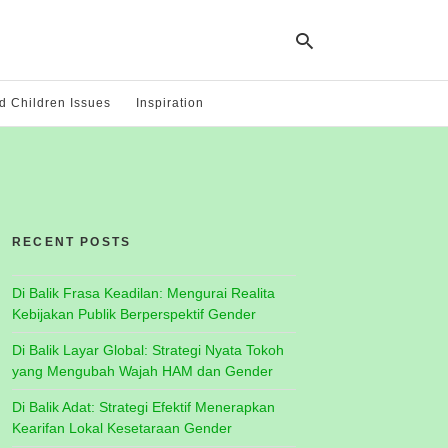
 Children Issues
Inspiration
Ty
yo
se
qu
an
hit
RECENT POSTS
ent
Di Balik Frasa Keadilan: Mengurai Realita
Kebijakan Publik Berperspektif Gender
Di Balik Layar Global: Strategi Nyata Tokoh
yang Mengubah Wajah HAM dan Gender
Di Balik Adat: Strategi Efektif Menerapkan
Kearifan Lokal Kesetaraan Gender