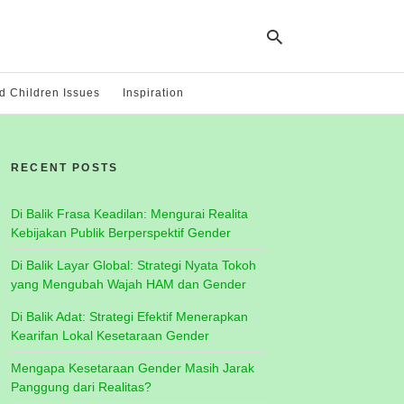
 Children Issues
Inspiration
Ty
yo
RECENT POSTS
se
qu
an
hit
Di Balik Frasa Keadilan: Mengurai Realita
ent
Kebijakan Publik Berperspektif Gender
Di Balik Layar Global: Strategi Nyata Tokoh
yang Mengubah Wajah HAM dan Gender
Di Balik Adat: Strategi Efektif Menerapkan
Kearifan Lokal Kesetaraan Gender
Mengapa Kesetaraan Gender Masih Jarak
Panggung dari Realitas?