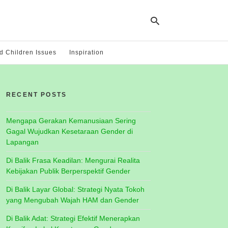
 Children Issues
Inspiration
Ty
yo
RECENT POSTS
se
qu
an
hit
Mengapa Gerakan Kemanusiaan Sering
ent
Gagal Wujudkan Kesetaraan Gender di
Lapangan
Di Balik Frasa Keadilan: Mengurai Realita
Kebijakan Publik Berperspektif Gender
Di Balik Layar Global: Strategi Nyata Tokoh
yang Mengubah Wajah HAM dan Gender
Di Balik Adat: Strategi Efektif Menerapkan