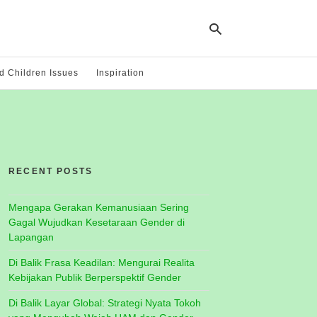
 Children Issues
Inspiration
Ty
yo
se
qu
an
hit
RECENT POSTS
ent
Mengapa Gerakan Kemanusiaan Sering
Gagal Wujudkan Kesetaraan Gender di
Lapangan
Di Balik Frasa Keadilan: Mengurai Realita
Kebijakan Publik Berperspektif Gender
Di Balik Layar Global: Strategi Nyata Tokoh