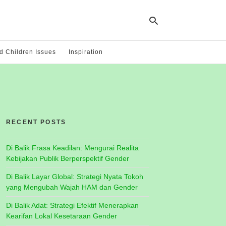
 Children Issues
Inspiration
Ty
yo
se
qu
an
hit
RECENT POSTS
ent
Di Balik Frasa Keadilan: Mengurai Realita
Kebijakan Publik Berperspektif Gender
Di Balik Layar Global: Strategi Nyata Tokoh
yang Mengubah Wajah HAM dan Gender
Di Balik Adat: Strategi Efektif Menerapkan
Kearifan Lokal Kesetaraan Gender