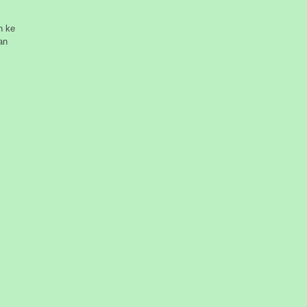
n ke
an