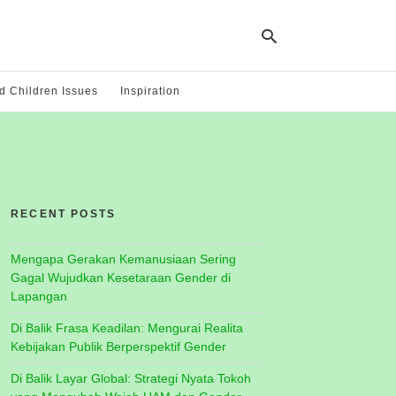
 Children Issues
Inspiration
Ty
yo
se
qu
an
hit
RECENT POSTS
ent
Mengapa Gerakan Kemanusiaan Sering
Gagal Wujudkan Kesetaraan Gender di
Lapangan
Di Balik Frasa Keadilan: Mengurai Realita
Kebijakan Publik Berperspektif Gender
Di Balik Layar Global: Strategi Nyata Tokoh