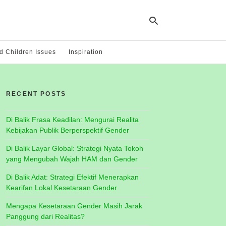
 Children Issues
Inspiration
Ty
yo
RECENT POSTS
se
qu
an
hit
Di Balik Frasa Keadilan: Mengurai Realita
ent
Kebijakan Publik Berperspektif Gender
Di Balik Layar Global: Strategi Nyata Tokoh
yang Mengubah Wajah HAM dan Gender
Di Balik Adat: Strategi Efektif Menerapkan
Kearifan Lokal Kesetaraan Gender
Mengapa Kesetaraan Gender Masih Jarak
Panggung dari Realitas?